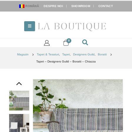
ROMÂNĂ
DESPRE NOI
SHOWROOM
CONTACT
0
Magazin
Tapet & Tesaturi
,
Tapet
,
Designers Guild
,
Boratti
Tapet – Designers Guild – Boratti – Chiazza