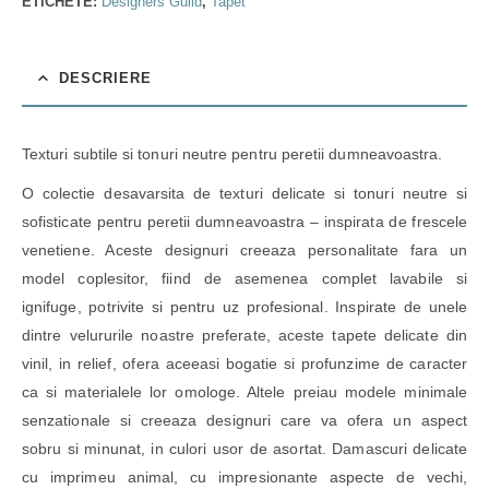
ETICHETE:
Designers Guild
,
Tapet
DESCRIERE
Texturi subtile si tonuri neutre pentru peretii dumneavoastra.
O colectie desavarsita de texturi delicate si tonuri neutre si
sofisticate pentru peretii dumneavoastra – inspirata de frescele
venetiene. Aceste designuri creeaza personalitate fara un
model coplesitor, fiind de asemenea complet lavabile si
ignifuge, potrivite si pentru uz profesional. Inspirate de unele
dintre velururile noastre preferate, aceste tapete delicate din
vinil, in relief, ofera aceeasi bogatie si profunzime de caracter
ca si materialele lor omologe. Altele preiau modele minimale
senzationale si creeaza designuri care va ofera un aspect
sobru si minunat, in culori usor de asortat. Damascuri delicate
cu imprimeu animal, cu impresionante aspecte de vechi,