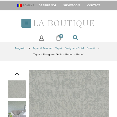
ROMÂNĂ
DESPRE NOI
SHOWROOM
CONTACT
0
Magazin
Tapet & Tesaturi
,
Tapet
,
Designers Guild
,
Boratti
Tapet – Designers Guild – Boratti – Boratti