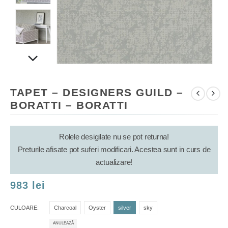
TAPET – DESIGNERS GUILD –
BORATTI – BORATTI
Rolele desigilate nu se pot returna!
Preturile afisate pot suferi modificari. Acestea sunt in curs de
actualizare!
983
lei
CULOARE
Charcoal
Oyster
silver
sky
ANULEAZĂ