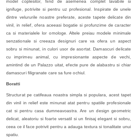
model coplesitor, fiind de asemenea complet lavabile si
ignifuge, potrivite si pentru uz profesional. Inspirate de unele
dintre velururile noastre preferate, aceste tapete delicate din
vinil, in relief, ofera aceeasi bogatie si profunzime de caracter
ca si materialele lor omologe. Altele preiau modele minimale
senzationale si creeaza designuri care va ofera un aspect
sobru si minunat, in culori usor de asortat. Damascuri delicate
cu imprimeu animal, cu impresionante aspecte de vechi,
amintind de un Palazzo uitat, efecte pure de alabastru si chiar
damascuri filigranate care sa fure ochiul.
Boratti
Structurat pe catifeaua noastra simpla si populara, acest tapet
din vinil in relief este minunat atat pentru spatiile profesionale
cat si pentru casa dumneavoastra. Are un design geometric
delicat, aleatoriu si foarte versatil si un finisaj elegant si sobru,
ceea ce il face potrivit pentru a adauga textura si tonalitate unui
spatiu.