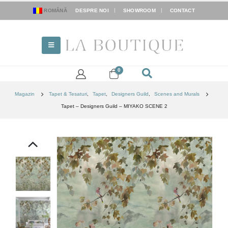
ROMÂNĂ
DESPRE NOI
SHOWROOM
CONTACT
0
Magazin
Tapet & Tesaturi
,
Tapet
,
Designers Guild
,
Scenes and Murals
Tapet – Designers Guild – MIYAKO SCENE 2