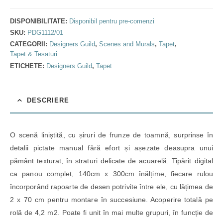
DISPONIBILITATE:
Disponibil pentru pre-comenzi
SKU:
PDG1112/01
CATEGORII:
Designers Guild
,
Scenes and Murals
,
Tapet
,
Tapet & Tesaturi
ETICHETE:
Designers Guild
,
Tapet
DESCRIERE
O scenă liniștită, cu șiruri de frunze de toamnă, surprinse în
detalii pictate manual fără efort și așezate deasupra unui
pământ texturat, în straturi delicate de acuarelă. Tipărit digital
ca panou complet, 140cm x 300cm înălțime, fiecare rulou
încorporând rapoarte de desen potrivite între ele, cu lățimea de
2 x 70 cm pentru montare în succesiune. Acoperire totală pe
rolă de 4,2 m2. Poate fi unit în mai multe grupuri, în funcție de