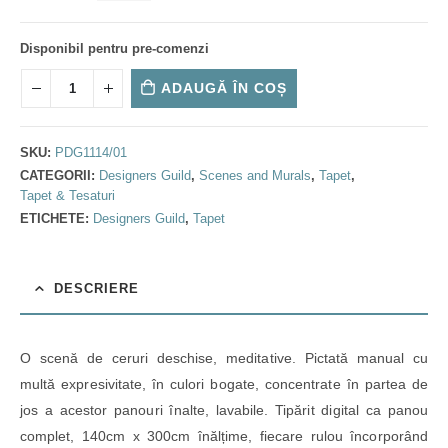
Disponibil pentru pre-comenzi
ADAUGĂ ÎN COȘ
SKU:
PDG1114/01
CATEGORII:
Designers Guild
,
Scenes and Murals
,
Tapet
,
Tapet & Tesaturi
ETICHETE:
Designers Guild
,
Tapet
DESCRIERE
O scenă de ceruri deschise, meditative. Pictată manual cu
multă expresivitate, în culori bogate, concentrate în partea de
jos a acestor panouri înalte, lavabile. Tipărit digital ca panou
complet, 140cm x 300cm înălțime, fiecare rulou încorporând