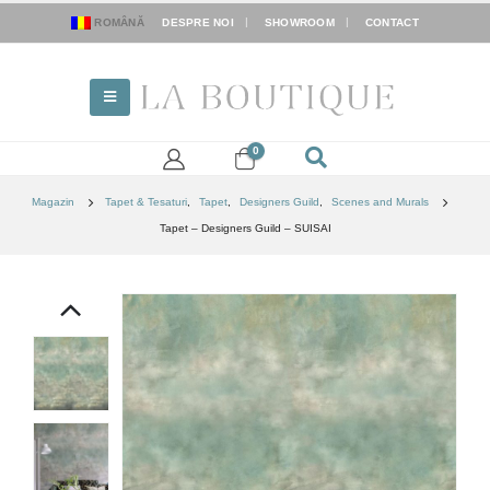
ROMÂNĂ
DESPRE NOI
SHOWROOM
CONTACT
0
Magazin
Tapet & Tesaturi
,
Tapet
,
Designers Guild
,
Scenes and Murals
Tapet – Designers Guild – SUISAI