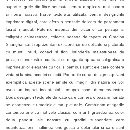
suporturi grele din fibre netesute pentru o aplicare mai usoara
si noua noastra hartie texturata utilizata pentru designurile
imprimate digital, care ofera o senzatie delicata de pergament
lucrat manual. Puternic inspirat din picturile cu peisaje si
caligrafia chinezeasca, colectia noastra de tapete cu Gradina
Shanghai sunt reprezentari extraordinar de delicate si picturale
cu munti, rauri, copaci si flori. Intinderile maiestuoase de
peisaje chinezesti in contrast cu eleganta aproape caligrafica a
imprimeurilor elegante cu flori si bambus sunt cele care confera
viata si lumina acestei colectii. Panourile cu un design captivant
exemplifica aceste scene ample cu imagini din natura ce vor
avea un impact incontestabil asupra casei dumneavoastra.
Doua designuri texturale delicate care confera o baza minunata
se asorteaza cu modelele mai picturale. Combinam atingerile
contemporane cu motivele clasice, cum ar fi grandoarea celor
doua panouri ale noastre cu gradini suspendate care
nuanteaza prin inaltimea energetica a coloritului si care sunt