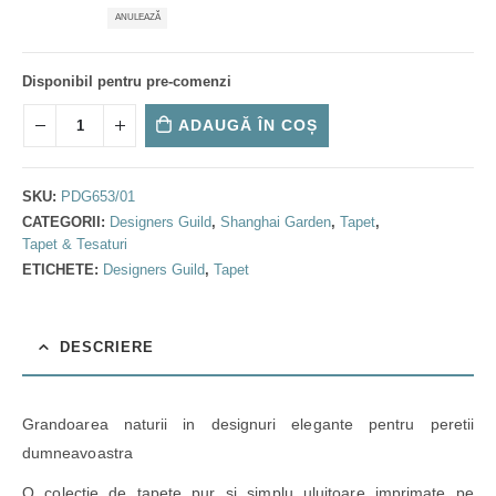
ANULEAZĂ
Disponibil pentru pre-comenzi
ADAUGĂ ÎN COȘ
SKU:
PDG653/01
CATEGORII:
Designers Guild
,
Shanghai Garden
,
Tapet
,
Tapet & Tesaturi
ETICHETE:
Designers Guild
,
Tapet
DESCRIERE
Grandoarea naturii in designuri elegante pentru peretii
dumneavoastra
O colectie de tapete pur si simplu uluitoare imprimate pe