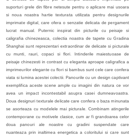
suporturi grele din fibre netesute pentru o aplicare mai usoara
si noua noastra hartie texturata utilizata pentru designurile
imprimate digital, care ofera o senzatie delicata de pergament
lucrat manual. Puternic inspirat din picturile cu peisaje si
caligrafia chinezeasca, colectia noastra de tapete cu Gradina
Shanghai sunt reprezentari extraordinar de delicate si picturale
cu munti, rauri, copaci si flori. Intinderile maiestuoase de
peisaje chinezesti in contrast cu eleganta aproape caligrafica a
imprimeurilor elegante cu flori si bambus sunt cele care confera
viata si lumina acestei colectii. Panourile cu un design captivant
exemplifica aceste scene ample cu imagini din natura ce vor
avea un impact incontestabil asupra casei dumneavoastra.
Doua designuri texturale delicate care confera o baza minunata
se asorteaza cu modelele mai picturale. Combinam atingerile
contemporane cu motivele clasice, cum ar fi grandoarea celor
doua panouri ale noastre cu gradini suspendate care
nuanteaza prin inaltimea energetica a coloritului si care sunt