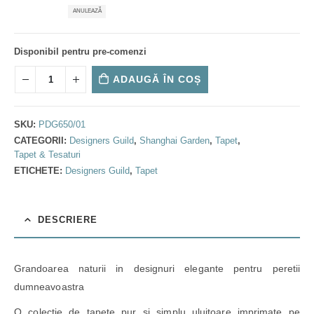
ANULEAZĂ
Disponibil pentru pre-comenzi
ADAUGĂ ÎN COȘ
SKU:
PDG650/01
CATEGORII:
Designers Guild
,
Shanghai Garden
,
Tapet
,
Tapet & Tesaturi
ETICHETE:
Designers Guild
,
Tapet
DESCRIERE
Grandoarea naturii in designuri elegante pentru peretii
dumneavoastra
O colectie de tapete pur si simplu uluitoare imprimate pe