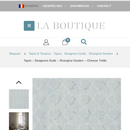
ROMÂNĂ
DESPRE NOI
SHOWROOM
CONTACT
0
Magazin
Tapet & Tesaturi
,
Tapet
,
Designers Guild
,
Shanghai Garden
Tapet – Designers Guild – Shanghai Garden – Chinese Trellis