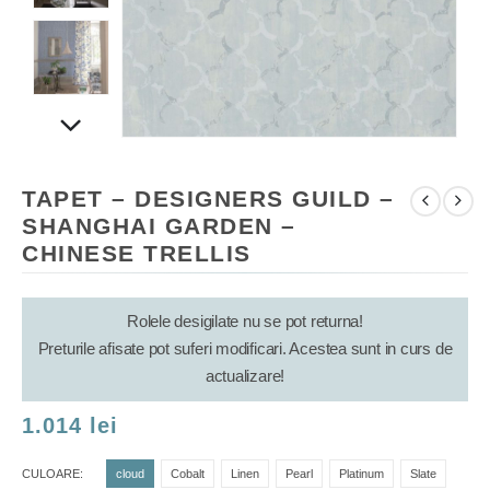
TAPET – DESIGNERS GUILD –
SHANGHAI GARDEN –
CHINESE TRELLIS
Rolele desigilate nu se pot returna!
Preturile afisate pot suferi modificari. Acestea sunt in curs de
actualizare!
1.014
lei
CULOARE
cloud
Cobalt
Linen
Pearl
Platinum
Slate