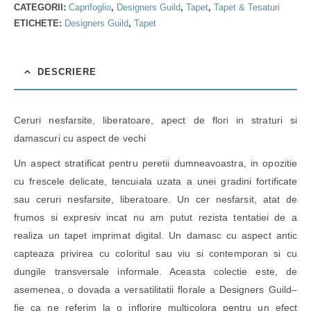
CATEGORII:
Caprifoglio
,
Designers Guild
,
Tapet
,
Tapet & Tesaturi
ETICHETE:
Designers Guild
,
Tapet
DESCRIERE
Ceruri nesfarsite, liberatoare, apect de flori in straturi si
damascuri cu aspect de vechi
Un aspect stratificat pentru peretii dumneavoastra, in opozitie
cu frescele delicate, tencuiala uzata a unei gradini fortificate
sau ceruri nesfarsite, liberatoare. Un cer nesfarsit, atat de
frumos si expresiv incat nu am putut rezista tentatiei de a
realiza un tapet imprimat digital. Un damasc cu aspect antic
capteaza privirea cu coloritul sau viu si contemporan si cu
dungile transversale informale. Aceasta colectie este, de
asemenea, o dovada a versatilitatii florale a Designers Guild–
fie ca ne referim la o inflorire multicolora pentru un efect