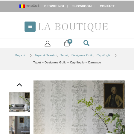
ROMÂNĂ
DESPRE NOI
SHOWROOM
CONTACT
0
Magazin
Tapet & Tesaturi
,
Tapet
,
Designers Guild
,
Caprifoglio
Tapet – Designers Guild – Caprifoglio – Damasco