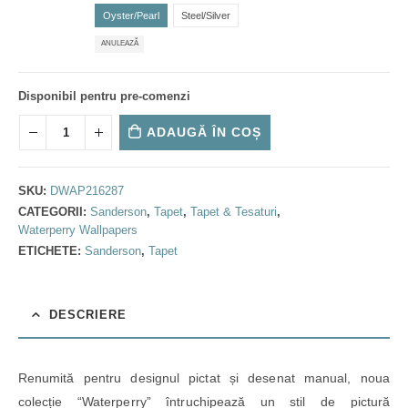
Oyster/Pearl
Steel/Silver
ANULEAZĂ
Disponibil pentru pre-comenzi
ADAUGĂ ÎN COȘ
SKU:
DWAP216287
CATEGORII:
Sanderson
,
Tapet
,
Tapet & Tesaturi
,
Waterperry Wallpapers
ETICHETE:
Sanderson
,
Tapet
DESCRIERE
Renumită pentru designul pictat și desenat manual, noua
colecție “Waterperry” întruchipează un stil de pictură