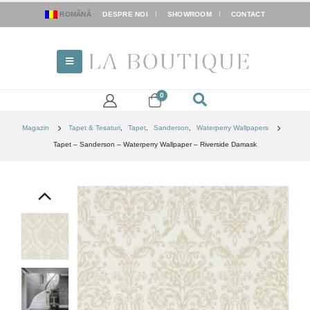
ROMÂNĂ
DESPRE NOI
SHOWROOM
CONTACT
0
Magazin
Tapet & Tesaturi
,
Tapet
,
Sanderson
,
Waterperry Wallpapers
Tapet – Sanderson – Waterperry Wallpaper – Riverside Damask