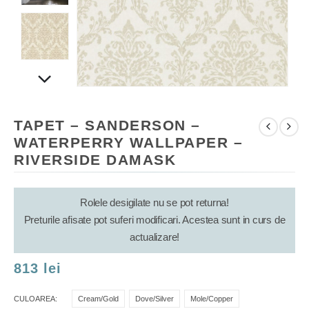
TAPET – SANDERSON –
WATERPERRY WALLPAPER –
RIVERSIDE DAMASK
Rolele desigilate nu se pot returna!
Preturile afisate pot suferi modificari. Acestea sunt in curs de
actualizare!
813
lei
CULOAREA
Cream/Gold
Dove/Silver
Mole/Copper