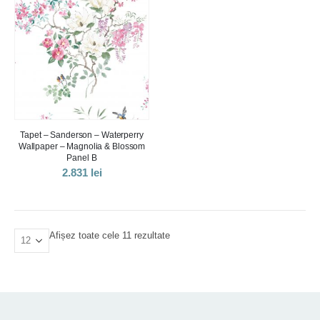
Tapet – Sanderson – Waterperry
Wallpaper – Magnolia & Blossom
Panel B
2.831
lei
Sortat
Afișez toate cele 11 rezultate
după
cele
mai
recente