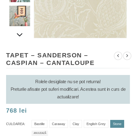
TAPET – SANDERSON –
CASPIAN – CANTALOUPE
Rolele desigilate nu se pot returna!
Preturile afisate pot suferi modificari. Acestea sunt in curs de
actualizare!
768
lei
CULOAREA
Bastille
Caraway
Clay
English Grey
Stone
ANULEAZĂ