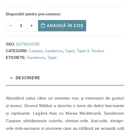
Disponibil pentru pre-comenzi
ADAUGĂ ÎN COȘ
SKU:
DCPW216760
CATEGORII:
Caspian
,
Sanderson
,
Tapet
,
Tapet & Tesaturi
ETICHETE:
Sanderson
,
Tapet
DESCRIERE
Abordând calea către un amestec nou și interesant de gusturi
și texturi, Drumul Mătăsii a deschis o lume de delicii fascinante
și captivante. Legând Asia cu Marea Mediterană, Sanderson
Caspian sărbătorește culorile, chintze-urile, ikat-urile, design-
urile indo-persane și otomane care au călătorit pe această rută