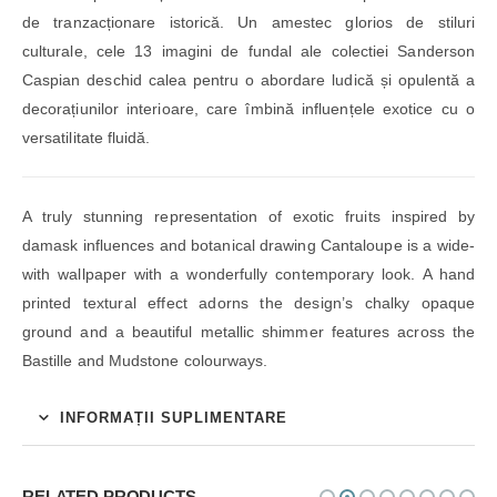
de tranzacționare istorică. Un amestec glorios de stiluri
culturale, cele 13 imagini de fundal ale colectiei Sanderson
Caspian deschid calea pentru o abordare ludică și opulentă a
decorațiunilor interioare, care îmbină influențele exotice cu o
versatilitate fluidă.
A truly stunning representation of exotic fruits inspired by
damask influences and botanical drawing Cantaloupe is a wide-
with wallpaper with a wonderfully contemporary look. A hand
printed textural effect adorns the design’s chalky opaque
ground and a beautiful metallic shimmer features across the
Bastille and Mudstone colourways.
INFORMAȚII SUPLIMENTARE
RELATED PRODUCTS