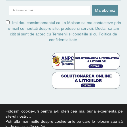
Imi dau consimtamantul ca La Maison sa ma contacteze prin
e-mail cu noutati despre site, produse si servicii. Declar ca am
citit si sunt de acord cu
Termenii si conditiile
si cu
Politica de
confidentialitate.
Folosim cookie-uri pentru a-ți oferi cea mai bună experiență pe
site-ul nostru..
Poți afla mai multe despre cookie-urile pe care le folosim sau să
© Copyright 2024 LaBoutique. All Rights Reserved.
le dezactivezi în
setări
.