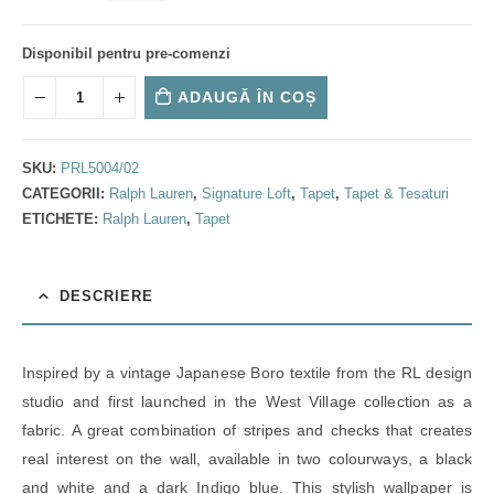
Disponibil pentru pre-comenzi
ADAUGĂ ÎN COȘ
SKU:
PRL5004/02
CATEGORII:
Ralph Lauren
,
Signature Loft
,
Tapet
,
Tapet & Tesaturi
ETICHETE:
Ralph Lauren
,
Tapet
DESCRIERE
Inspired by a vintage Japanese Boro textile from the RL design
studio and first launched in the West Village collection as a
fabric. A great combination of stripes and checks that creates
real interest on the wall, available in two colourways, a black
and white and a dark Indigo blue. This stylish wallpaper is