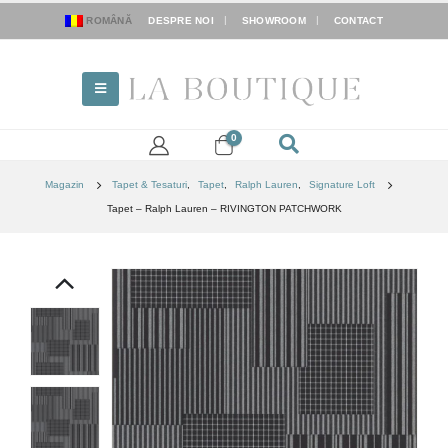
ROMÂNĂ
DESPRE NOI
SHOWROOM
CONTACT
0
Magazin
Tapet & Tesaturi
,
Tapet
,
Ralph Lauren
,
Signature Loft
Tapet – Ralph Lauren – RIVINGTON PATCHWORK