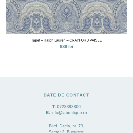
Tapet – Ralph Lauren – CASTLEHEAD PAIS
938
lei
DATE DE CONTACT
T:
0723393800
E:
info@laboutique.ro
Blvd. Dacia, nr. 73,
Sector 2, Bucuresti