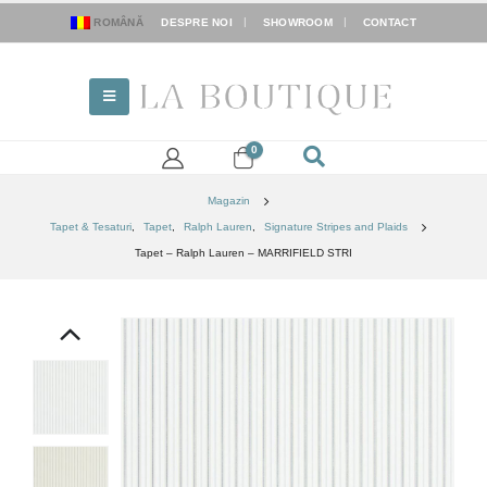
ROMÂNĂ
DESPRE NOI
SHOWROOM
CONTACT
0
Magazin
Tapet & Tesaturi
,
Tapet
,
Ralph Lauren
,
Signature Stripes and Plaids
Tapet – Ralph Lauren – MARRIFIELD STRI