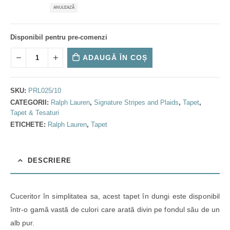
ANULEAZĂ
Disponibil pentru pre-comenzi
ADAUGĂ ÎN COȘ
SKU:
PRL025/10
CATEGORII:
Ralph Lauren
,
Signature Stripes and Plaids
,
Tapet
,
Tapet & Tesaturi
ETICHETE:
Ralph Lauren
,
Tapet
DESCRIERE
Cuceritor în simplitatea sa, acest tapet în dungi este disponibil
într-o gamă vastă de culori care arată divin pe fondul său de un
alb pur.