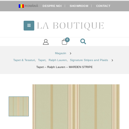
ROMÂNĂ
DESPRE NOI
SHOWROOM
CONTACT
0
Magazin
Tapet & Tesaturi
,
Tapet
,
Ralph Lauren
,
Signature Stripes and Plaids
Tapet – Ralph Lauren – MARDEN STRIPE