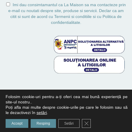
Imi dau consimtamantul ca La Maison sa ma contacteze prin
e-mail cu noutati despre site, produse si servicii. Declar ca am
citit si sunt de acord cu
Termenii si conditiile
si cu
Politica de
confidentialitate.
Folosim cookie-uri pentru a-ți oferi cea mai bună experiență pe
site-ul nostru..
Poți afla mai multe despre cookie-urile pe care le folosim sau să
© Copyright 2024 LaBoutique. All Rights Reserved.
le dezactivezi în
setări
.
Close GDPR Cookie Ban
Accept
Resping
Setări