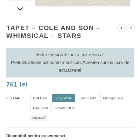
TAPET – COLE AND SON –
WHIMSICAL – STARS
Rolele desigilate nu se pot returna!
Preturile afisate pot suferi modificari. Acestea sunt in curs de
actualizare!
761
lei
CULOARE
Buff Gold
Grey White
Linen Gold
Midnight Blue
Pink Gold
Powder Blue
ANULEAZĂ
Disponibil pentru pre-comenzi