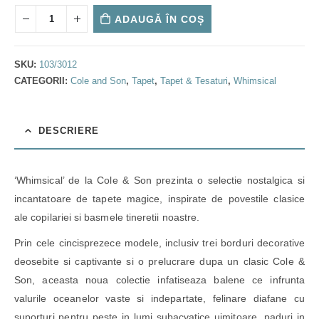
ADAUGĂ ÎN COȘ
SKU:
103/3012
CATEGORII:
Cole and Son
,
Tapet
,
Tapet & Tesaturi
,
Whimsical
DESCRIERE
‘Whimsical’ de la Cole & Son prezinta o selectie nostalgica si
incantatoare de tapete magice, inspirate de povestile clasice
ale copilariei si basmele tineretii noastre.
Prin cele cincisprezece modele, inclusiv trei borduri decorative
deosebite si captivante si o prelucrare dupa un clasic Cole &
Son, aceasta noua colectie infatiseaza balene ce infrunta
valurile oceanelor vaste si indepartate, felinare diafane cu
suporturi pentru peste in lumi subacvatice uimitoare, paduri in