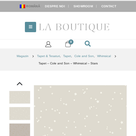
ROMÂNĂ
DESPRE NOI
SHOWROOM
CONTACT
0
Magazin
Tapet & Tesaturi
,
Tapet
,
Cole and Son
,
Whimsical
Tapet – Cole and Son – Whimsical – Stars