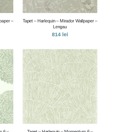
paper –
Tapet – Harlequin – Mirador Wallpaper –
Lengau
814
lei
m 6 –
Tapet – Harlequin – Momentum 6 –