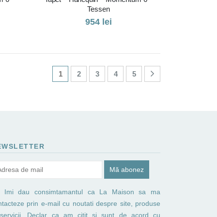
Tessen
954
lei
1
2
3
4
5
EWSLETTER
Imi dau consimtamantul ca La Maison sa ma
ntacteze prin e-mail cu noutati despre site, produse
 servicii. Declar ca am citit si sunt de acord cu