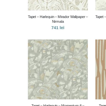
Tapet – Harlequin – Mirador Wallpaper –
Tapet 
Nirmala
741
lei
Tapet – Harlequin – Momentum 6 –
Tape