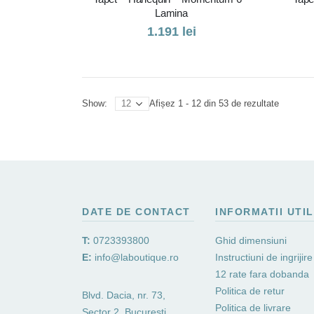
Lamina
1.191
lei
Sortat
Afișez 1 - 12 din 53 de rezultate
Show:
după
cele
mai
recente
DATE DE CONTACT
INFORMATII UTI
T:
0723393800
Ghid dimensiuni
E:
info@laboutique.ro
Instructiuni de ingrijire
12 rate fara dobanda
Politica de retur
Blvd. Dacia, nr. 73,
Politica de livrare
Sector 2, Bucuresti