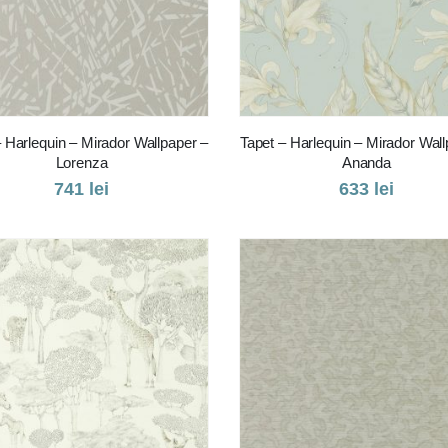
– Harlequin – Mirador Wallpaper –
Tapet – Harlequin – Mirador Wall
Lorenza
Ananda
741
lei
633
lei