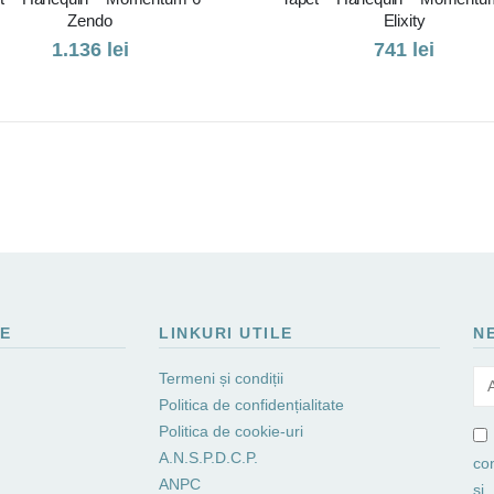
Zendo
Elixity
1.136
lei
741
lei
LE
LINKURI UTILE
N
Termeni și condiții
Politica de confidențialitate
Politica de cookie-uri
A.N.S.P.D.C.P.
co
ANPC
si