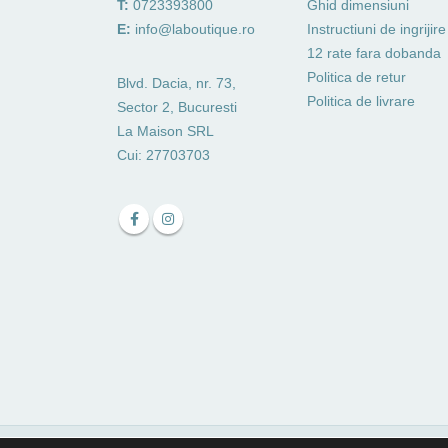
T:
0723393800
Ghid dimensiuni
E:
info@laboutique.ro
Instructiuni de ingrijire
12 rate fara dobanda
Politica de retur
Blvd. Dacia, nr. 73,
Politica de livrare
Sector 2, Bucuresti
La Maison SRL
Cui: 27703703