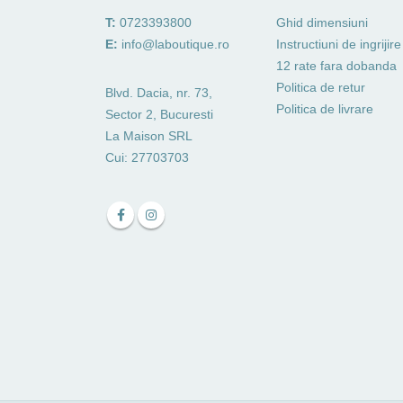
T:
0723393800
Ghid dimensiuni
E:
info@laboutique.ro
Instructiuni de ingrijire
12 rate fara dobanda
Politica de retur
Blvd. Dacia, nr. 73,
Politica de livrare
Sector 2, Bucuresti
La Maison SRL
Cui: 27703703