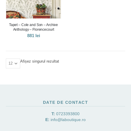
Tapet – Cole and Son – Archive
Anthology – Florencecourt
881
lei
Afișez singurul rezultat
DATE DE CONTACT
T:
0723393800
E:
info@laboutique.ro