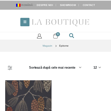
ROMÂNĂ
DESPRE NOI
SHOWROOM
CONTACT
0
Magazin
Epitome
FILTER