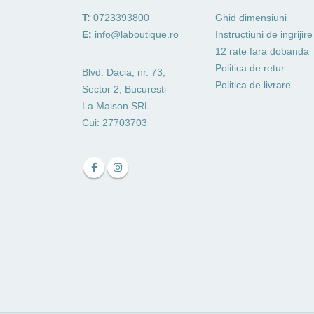
T:
0723393800
Ghid dimensiuni
E:
info@laboutique.ro
Instructiuni de ingrijire
12 rate fara dobanda
Politica de retur
Blvd. Dacia, nr. 73,
Politica de livrare
Sector 2, Bucuresti
La Maison SRL
Cui: 27703703